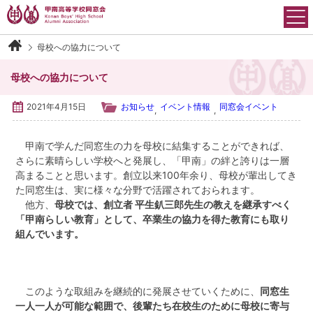
Skip
to
content
母校への協力について
甲南高等学校同窓会について
母校への協力について
会長御挨拶
2021年4月15日
お知らせ
イベント情報
同窓会イベント
,
,
沿革
甲南で学んだ同窓生の力を母校に結集することができれば、
さらに素晴らしい学校へと発展し、「甲南」の絆と誇りは一層
運営組織
高まることと思います。創立以来100年余り、母校が輩出してき
た同窓生は、実に様々な分野で活躍されておられます。
会則
他方、
母校では、創立者 平生釟三郎先生の教えを継承すべく
「甲南らしい教育」として、卒業生の協力を得た教育にも取り
組んでいます。
アクセス
イベント情報
このような取組みを継続的に発展させていくために、
同窓生
一人一人が可能な範囲で、後輩たち在校生のために母校に寄与
各学年・クラブ同窓会