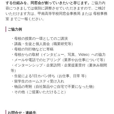
する仕組みを、同窓会が創っていきたいと存じます。
ご協力内
容につきましては個別に調整させていただきますので、ご検討
同窓生紹介
いただけます方は、甲南高等学校同窓会事務局 または 母校事務
室 までご一報ください。
鳥井 信吾 氏・鳥居 学 氏
ご協力例
阪口 正二郎 氏・根津 茂 氏
・母校の授業の一環としてのご講演
・講義・生徒と個人面会（職業研究等）
・母校の刊行物などに寄稿
育友会について
・母校からの取材（インタビュー、写真、Video）への協力
・メールや電話でのヒアリング（業界やお仕事について等）
関連リンク
・インターンシップ・企業訪問・企業提案受付（夏休み期間
等）
・生徒による1日カバン持ち（お仕事、日常 等）
サイトマップ
・留学生のホームスティ受け入れ
・物品の寄附（自社製品やご自宅で不要になった物）
お問い合わせ
・その他（ご提案いただけること）
甲南高等学校・中学校
お問合せ・連絡先