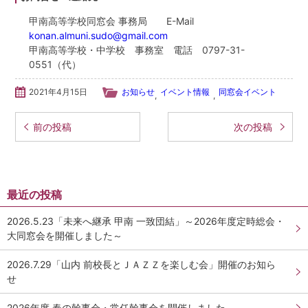
学校法人甲南学園
甲南高等学校同窓会 事務局 E-Mail
konan.almuni.sudo@gmail.com
甲南大学同窓会
甲南高等学校・中学校 事務室 電話 0797-31-
0551（代）
甲南小学校・甲南幼稚園
2021年4月15日
お知らせ
イベント情報
同窓会イベント
,
,
検
投稿ナビゲーション
前の投稿
次の投稿
索:
最近の投稿
2026.5.23「未来へ継承 甲南 一致団結」～2026年度定時総会・
大同窓会を開催しました～
2026.7.29「山内 前校長とＪＡＺＺを楽しむ会」開催のお知ら
せ
2026年度 春の幹事会・常任幹事会を開催しました。