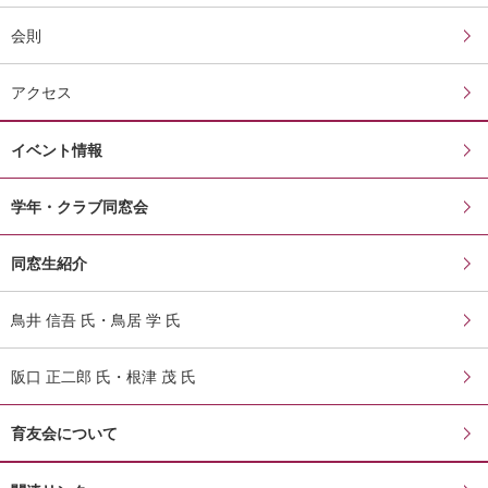
会則
アクセス
イベント情報
学年・クラブ同窓会
同窓生紹介
鳥井 信吾 氏・鳥居 学 氏
阪口 正二郎 氏・根津 茂 氏
育友会について