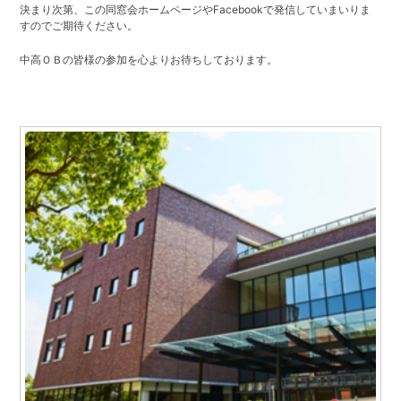
決まり次第、この同窓会ホームページやFacebookで発信していまいりま
すのでご期待ください。
同窓生紹介
中高ＯＢの皆様の参加を心よりお待ちしております。
鳥井 信吾 氏・鳥居 学 氏
阪口 正二郎 氏・根津 茂 氏
育友会について
関連リンク
サイトマップ
お問い合わせ
甲南高等学校・中学校