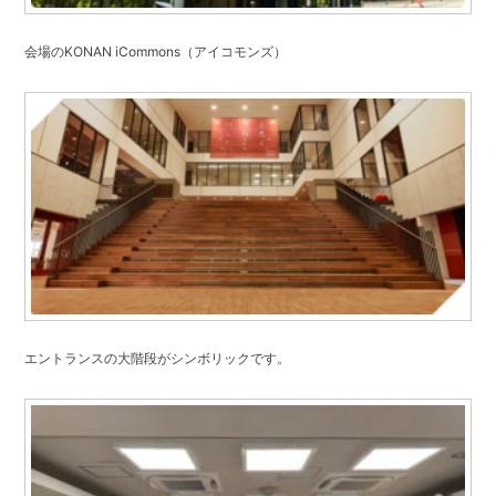
学校法人甲南学園
会場のKONAN iCommons（アイコモンズ）
甲南大学同窓会
甲南小学校・甲南幼稚園
検
索:
エントランスの大階段がシンボリックです。