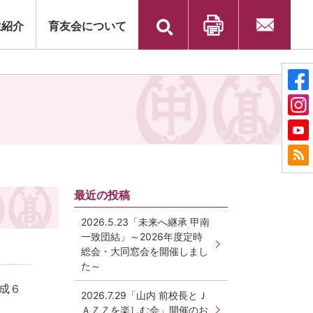
検
生紹介
育友会について
索:
印刷
お問い合
わせ
最近の投稿
2026.5.23「未来へ継承 甲南
一致団結」～2026年度定時
総会・大同窓会を開催しまし
た～
成６
2026.7.29「山内 前校長とＪ
ＡＺＺを楽しむ会」開催のお