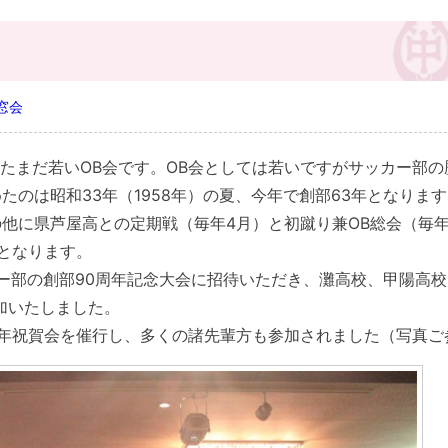
窓会
したまだ若いOB会です。OB会としては若いですがサッカー部の
のは昭和33年（1958年）の夏、今年で創部63年となりま
他に県芦屋高との定期戦（毎年4月）と初蹴り兼OB総会（毎年
となります。
カー部の創部90周年記念大会に招待いただき、灘高校、甲陽高
加いたしました。
0周年祝賀会を催行し、多くの諸先輩方も参加されました（写真ご