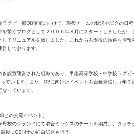
校ラグビー部OB諸兄に向けて、現役チームの状況や試合の日程
絆を繋ぐブログとして２００６年８月にスタートしましたが、
としてリニュアルを致しました。これからも現役の活躍を情報
運営して参ります。
づき設置運営された組織であり、甲南高等学校・中学校ラグビ
っています。また、OBに向けたイベントも企画発信し（年３
行なっています。
Bとの交流イベント）
が母校のグランドにて混合ミックスのチームを編成し、タッチ
最後にOB同士の紅白試合も行う。