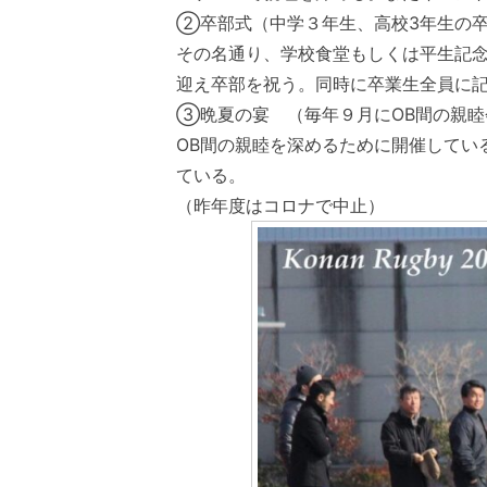
②卒部式（中学３年生、高校3年生の卒
その名通り、学校食堂もしくは平生記念
迎え卒部を祝う。同時に卒業生全員に
③晩夏の宴 （毎年９月にOB間の親睦
OB間の親睦を深めるために開催してい
ている。
（昨年度はコロナで中止）