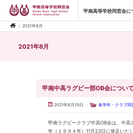
Skip
to
甲南高等学校同窓会に
content
2021年8月
2021年8月
甲南中高ラグビー部OB会につい
2021年8月19日
各学年・クラブ同
甲南ラグビークラブ中高OB会は、中高
年（１９９４年）11月23日に発足いた