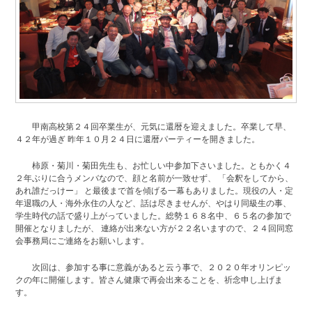
同窓生紹介
鳥井 信吾 氏・鳥居 学 氏
阪口 正二郎 氏・根津 茂 氏
甲南高校第２４回卒業生が、元気に還暦を迎えました。卒業して早、
育友会について
４２年が過ぎ 昨年１０月２４日に還暦パーティーを開きました。
柿原・菊川・菊田先生も、お忙しい中参加下さいました。ともかく４
関連リンク
２年ぶりに合うメンバなので、顔と名前が一致せず、 「会釈をしてから、
あれ誰だっけー」 と最後まで首を傾げる一幕もありました。現役の人・定
年退職の人・海外永住の人など、話は尽きませんが、やはり同級生の事、
サイトマップ
学生時代の話で盛り上がっていました。総勢１６８名中、６５名の参加で
開催となりましたが、 連絡が出来ない方が２２名いますので、２４回同窓
会事務局にご連絡をお願いします。
お問い合わせ
次回は、参加する事に意義があると云う事で、２０２０年オリンピッ
クの年に開催します。皆さん健康で再会出来ることを、祈念申し上げま
甲南高等学校・中学校
す。