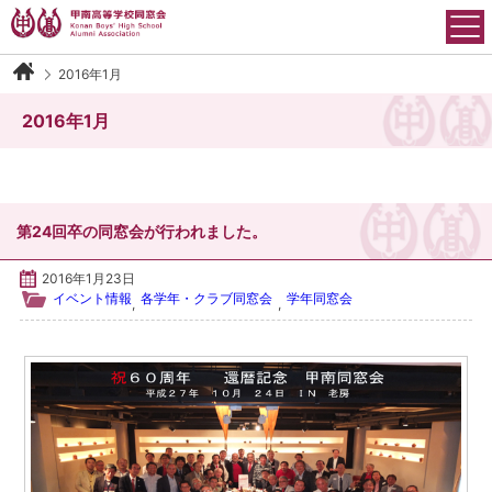
Skip
to
content
2016年1月
甲南高等学校同窓会について
2016年1月
会長御挨拶
沿革
第24回卒の同窓会が行われました。
運営組織
2016年1月23日
イベント情報
各学年・クラブ同窓会
学年同窓会
,
,
会則
アクセス
イベント情報
各学年・クラブ同窓会