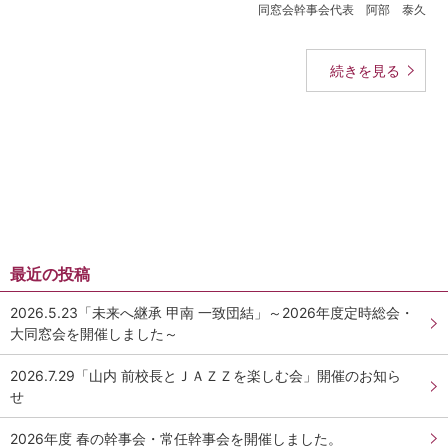
同窓会幹事会代表 阿部 泰久
学校法人甲南学園
甲南大学同窓会
続きを見る
甲南小学校・甲南幼稚園
検
索:
最近の投稿
2026.5.23「未来へ継承 甲南 一致団結」～2026年度定時総会・
大同窓会を開催しました～
2026.7.29「山内 前校長とＪＡＺＺを楽しむ会」開催のお知ら
せ
2026年度 春の幹事会・常任幹事会を開催しました。