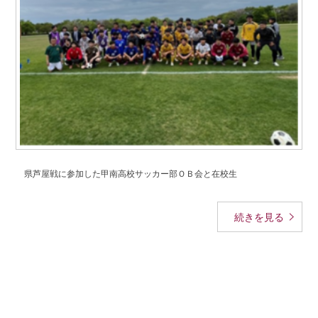
学校法人甲南学園
甲南大学同窓会
甲南小学校・甲南幼稚園
検
索:
県芦屋戦に参加した甲南高校サッカー部ＯＢ会と在校生
続きを見る