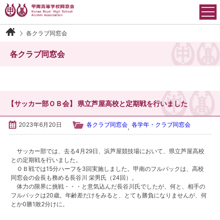
Skip
to
content
各クラブ同窓会
甲南高等学校同窓会について
各クラブ同窓会
会長御挨拶
沿革
【サッカー部ＯＢ会】 県立芦屋高校と定期戦を行いました
運営組織
2023年6月20日
各クラブ同窓会
各学年・クラブ同窓会
,
会則
サッカー部では、去る4月29日、浜芦屋競技場において、県立芦屋高校
との定期戦を行いました。
アクセス
ＯＢ戦では15分ハーフを3回実施しました。甲南のフルバックは、高校
同窓会の会長も務める長谷川 栄男氏（24回）。
体力の限界に挑戦・・・と意気込んだ長谷川氏でしたが、何と、相手の
イベント情報
フルバックは20歳。年齢差だけをみると、とても勝負になりませんが、何
とか0勝1敗2分けに。
各学年・クラブ同窓会