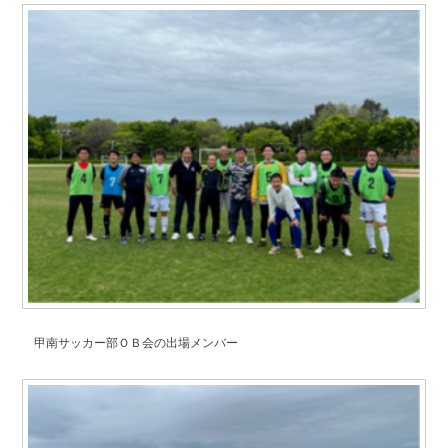
同窓生紹介
鳥井 信吾 氏・鳥居 学 氏
阪口 正二郎 氏・根津 茂 氏
育友会について
関連リンク
サイトマップ
甲南サッカー部ＯＢ会の出場メンバー
お問い合わせ
甲南高等学校・中学校