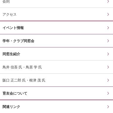
会則
アクセス
イベント情報
学年・クラブ同窓会
同窓生紹介
鳥井 信吾 氏・鳥居 学 氏
阪口 正二郎 氏・根津 茂 氏
育友会について
関連リンク