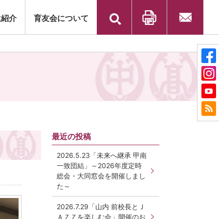
検
生紹介
育友会について
索:
印刷
お問い合
わせ
最近の投稿
2026.5.23「未来へ継承 甲南
一致団結」～2026年度定時
総会・大同窓会を開催しまし
た～
2026.7.29「山内 前校長とＪ
ＡＺＺを楽しむ会」開催のお