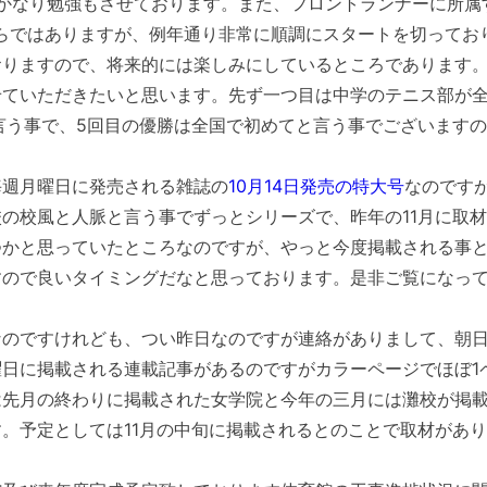
かなり勉強もさせております。また、フロントランナーに所属
らではありますが、例年通り非常に順調にスタートを切ってお
おりますので、将来的には楽しみにしているところであります
ていただきたいと思います。先ず一つ目は中学のテニス部が
言う事で、5回目の優勝は全国で初めてと言う事でございます
。
毎週月曜日に発売される雑誌の
10月14日発売の特大号
なのです
の校風と人脈と言う事でずっとシリーズで、昨年の11月に取
つかと思っていたところなのですが、やっと今度掲載される事
すので良いタイミングだなと思っております。是非ご覧になっ
のですけれども、つい昨日なのですが連絡がありまして、朝
日に掲載される連載記事があるのですがカラーページでほぼ1
は先月の終わりに掲載された女学院と今年の三月には灘校が掲
。予定としては11月の中旬に掲載されるとのことで取材があ