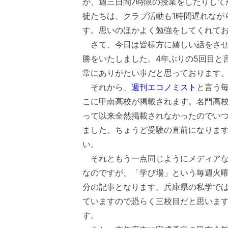
が、週三日間7時限の授業をしたりして
徒たちは、クラブ活動も1時間遅れなが
す。思いのほかよく勉強をしてくれて
さて、今日は皆様方に嬉しい話をさせ
勝をいたしました。4年ぶりの5回目と
常にありがたい事だと思っております
それから、
週刊エコノミスト
と言う
こに甲南高校が掲載されます。名門高校
って以来全然掲載されなかったのでい
ました。ちょうど受験の直前になりま
い。
それともう一点同じようにメディアな
なのですが、「学び場」という毎週火曜
分の記事となります。兵庫県の私学で
ていますので恐らく三校目だと思います
す。