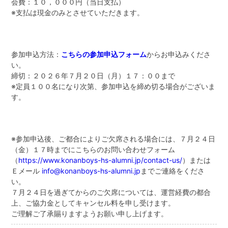
会費：１０，０００円（当日支払）
学校法人甲南学園
※支払は現金のみとさせていただきます。
甲南大学同窓会
参加申込方法：
こちらの参加申込フォーム
からお申込みくださ
甲南小学校・甲南幼稚園
い。
締切：２０２６年７月２０日（月）１７：００まで
検
※定員１００名になり次第、参加申込を締め切る場合がございま
索:
す。
※参加申込後、ご都合によりご欠席される場合には、７月２４日
（金）１７時までにこちらのお問い合わせフォーム
（
https://www.konanboys-hs-alumni.jp/contact-us/
）または
Ｅメール
info@konanboys-hs-alumni.jp
までご連絡をくださ
い。
７月２４日を過ぎてからのご欠席については、運営経費の都合
上、ご協力金としてキャンセル料を申し受けます。
ご理解ご了承賜りますようお願い申し上げます。