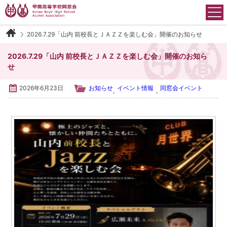
Skip
to
content
2026.7.29「山内 前校長とＪＡＺＺを楽しむ会」開催のお知らせ
甲南高等学校同窓会について
2026.7.29「山内 前校長とＪＡＺＺを楽しむ会」開催のお知ら
会長御挨拶
せ
2026年6月23日
お知らせ
イベント情報
同窓会イベント
,
,
沿革
運営組織
会則
アクセス
イベント情報
各学年・クラブ同窓会