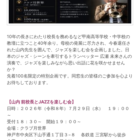
同窓生紹介
鳥井 信吾 氏・鳥居 学 氏
10年の長きにわたり校長を務めるなど甲南高等学校・中学校の
教壇に立つこと40年余り。母校の発展に尽力され、今春退任さ
阪口 正二郎 氏・根津 茂 氏
れた山内先生を囲んで、ジャズを楽しむ会を企画しました。日
本のジャズ・シーンを牽引するトランぺッター 広瀬 未来さんの
演奏で、ジャズを楽しみながら思い出話に花を咲かせません
育友会について
か？
先着100名限定の特別企画です。同窓生の皆様のご参加を心より
関連リンク
お待ちしております。
サイトマップ
【山内 前校長とJAZZを楽しむ会】
日時：２０２６年（令和８年）７月２９日（水） １９：００
お問い合わせ
～
受付１８：３０～ 開始１９：００～
甲南高等学校・中学校
会場：クラブ月世界
神戸市中央区下山手通１丁目３−８ 各鉄道 三宮駅から徒歩