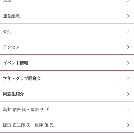
沿革
運営組織
会則
アクセス
イベント情報
学年・クラブ同窓会
同窓生紹介
鳥井 信吾 氏・鳥居 学 氏
阪口 正二郎 氏・根津 茂 氏