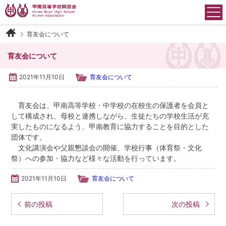
Skip
to
content
育友会について
甲南高等学校同窓会について
育友会について
会長御挨拶
2021年11月10日
育友会について
沿革
育友会は、甲南高等学校・中学校の在校生の保護者を会員と
して構成され、母校と連携しながら、生徒たちの学校生活が充
運営組織
実したものになるよう、甲南教育に協力することを目的とした
団体です。
会則
文化講演会や父親懇談会の開催、学校行事（体育祭・文化
祭）への参加・協力など様々な活動を行っています。
アクセス
2021年11月10日
育友会について
イベント情報
投稿ナビゲーション
前の投稿
次の投稿
各学年・クラブ同窓会