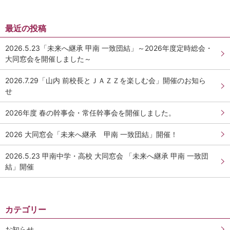
同窓生紹介
最近の投稿
2026.5.23「未来へ継承 甲南 一致団結」～2026年度定時総会・
鳥井 信吾 氏・鳥居 学 氏
大同窓会を開催しました～
阪口 正二郎 氏・根津 茂 氏
2026.7.29「山内 前校長とＪＡＺＺを楽しむ会」開催のお知ら
せ
育友会について
2026年度 春の幹事会・常任幹事会を開催しました。
関連リンク
2026 大同窓会「未来へ継承 甲南 一致団結」開催！
2026.5.23 甲南中学・高校 大同窓会 「未来へ継承 甲南 一致団
サイトマップ
結」開催
お問い合わせ
カテゴリー
甲南高等学校・中学校
お知らせ