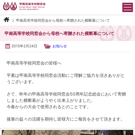
Skip
to
content
甲南高等学校同窓会から母校へ寄贈された横断幕について
甲南高等学校同窓会について
甲南高等学校同窓会から母校へ寄贈された横断幕について
会長御挨拶
2015年2月24日
お知らせ
沿革
甲南高等学校同窓会の皆様へ
運営組織
平素は甲南高等学校同窓会活動にご理解ご協力を頂きありがと
うございます。
会則
さて、昨年の甲南高等学校同窓会50周年記念総会において寄贈
しました横断幕がようやく出来上がりました。
アクセス
今春からの大会で使用されるとのことです。
イベント情報
後輩の益々の活躍を期待し皆様方にご報告をさせて頂きます。
各学年・クラブ同窓会