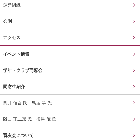
運営組織
会則
アクセス
イベント情報
学年・クラブ同窓会
同窓生紹介
鳥井 信吾 氏・鳥居 学 氏
阪口 正二郎 氏・根津 茂 氏
育友会について