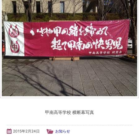
同窓生紹介
鳥井 信吾 氏・鳥居 学 氏
阪口 正二郎 氏・根津 茂 氏
育友会について
関連リンク
サイトマップ
お問い合わせ
甲南高等学校 横断幕写真
甲南高等学校・中学校
2015年2月24日
お知らせ