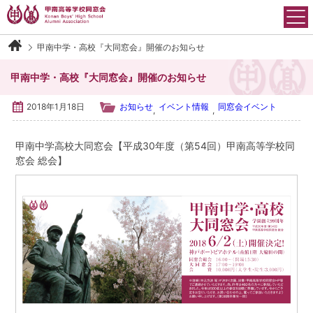
Skip
to
content
甲南中学・高校『大同窓会』開催のお知らせ
甲南高等学校同窓会について
甲南中学・高校『大同窓会』開催のお知らせ
会長御挨拶
2018年1月18日
お知らせ
イベント情報
同窓会イベント
,
,
沿革
甲南中学高校大同窓会【平成30年度（第54回）甲南高等学校同
窓会 総会】
運営組織
会則
アクセス
イベント情報
各学年・クラブ同窓会