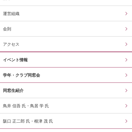
運営組織
会則
アクセス
イベント情報
学年・クラブ同窓会
同窓生紹介
鳥井 信吾 氏・鳥居 学 氏
阪口 正二郎 氏・根津 茂 氏