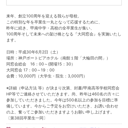
同窓生紹介
来年、創立100周年を迎える我らが母校。
この特別な年を卒業生一丸となって応援するために、
鳥井 信吾 氏・鳥居 学 氏
昨年に続き、甲南中学・高校の全卒業生が集い、
100周年そして未来への架け橋となる『大同窓会』を実施いたし
ます。
阪口 正二郎 氏・根津 茂 氏
日時：平成30年6月2日（土）
育友会について
場所：神戸ポートピアホテル（南館１階「大輪田の間」）
同窓会総会 16：00～(開場15：30）
大同窓会 17：00～19：00
関連リンク
会費：10,000円（大学生・院生：3,000円）
サイトマップ
※詳細（申込方法 等）が決まり次第、封書/甲南高等学校同窓会
HP等でご連絡させていただきます。尚、昨年は460名の方々に
参加していただきました。今年は500名以上の参加を目標に準
お問い合わせ
備しています。今からご予定をお空けいただき、お誘い合わせ
の上、奮ってご参加いただきますようお願い申し上げます。
甲南高等学校・中学校
〔第38回卒業生一同〕