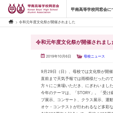
Skip
to
甲南高等学校同窓会に
content
令和元年度文化祭が開催されました
令和元年度文化祭が開催されまし
2019年10月6日
母校ニュース
9月29日（日）、母校では文化祭が開
直前まで天気予報では雨模様だったの
方々にご来場いただき、にぎわいまし
今年のテーマは、「STORY」。「受
ブ展示、コンサート、クラス展示、運
オケ・コンテストが行われるなど多彩