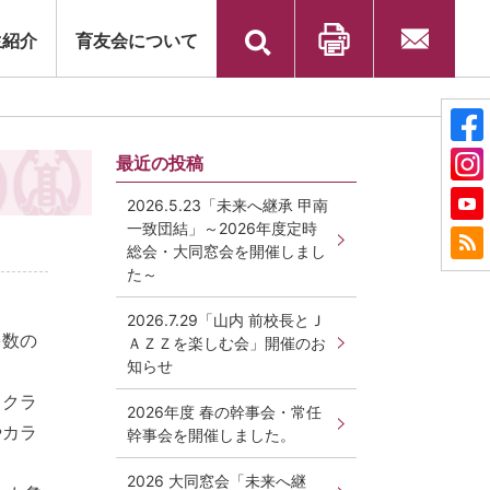
検
生紹介
育友会について
索:
印刷
お問い合
わせ
最近の投稿
2026.5.23「未来へ継承 甲南
一致団結」～2026年度定時
総会・大同窓会を開催しまし
た～
2026.7.29「山内 前校長とＪ
多数の
ＡＺＺを楽しむ会」開催のお
知らせ
るクラ
2026年度 春の幹事会・常任
やカラ
幹事会を開催しました。
2026 大同窓会「未来へ継