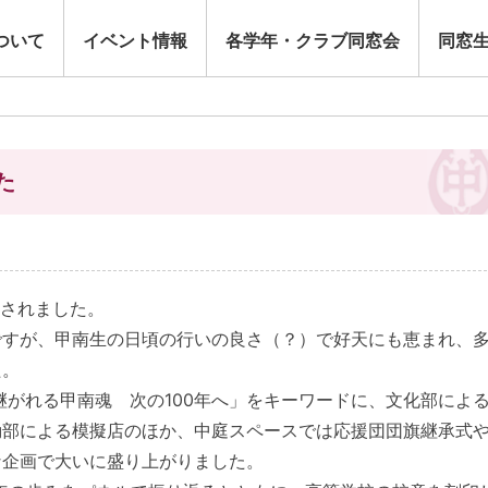
ついて
イベント情報
各学年・クラブ同窓会
同窓
た
催されました。
ですが、甲南生の日頃の行いの良さ（？）で好天にも恵まれ、
た。
け継がれる甲南魂 次の100年へ」をキーワードに、文化部によ
動部による模擬店のほか、中庭スペースでは応援団団旗継承式
な企画で大いに盛り上がりました。