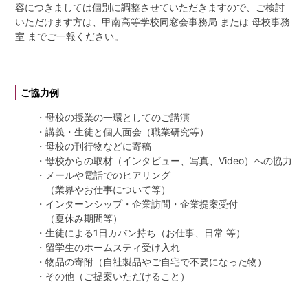
容につきましては個別に調整させていただきますので、ご検討
いただけます方は、甲南高等学校同窓会事務局 または 母校事務
同窓生紹介
室 までご一報ください。
鳥井 信吾 氏・鳥居 学 氏
ご協力例
阪口 正二郎 氏・根津 茂 氏
・母校の授業の一環としてのご講演
・講義・生徒と個人面会（職業研究等）
育友会について
・母校の刊行物などに寄稿
・母校からの取材（インタビュー、写真、Video）への協力
関連リンク
・メールや電話でのヒアリング
（業界やお仕事について等）
・インターンシップ・企業訪問・企業提案受付
サイトマップ
（夏休み期間等）
・生徒による1日カバン持ち（お仕事、日常 等）
お問い合わせ
・留学生のホームスティ受け入れ
・物品の寄附（自社製品やご自宅で不要になった物）
・その他（ご提案いただけること）
甲南高等学校・中学校