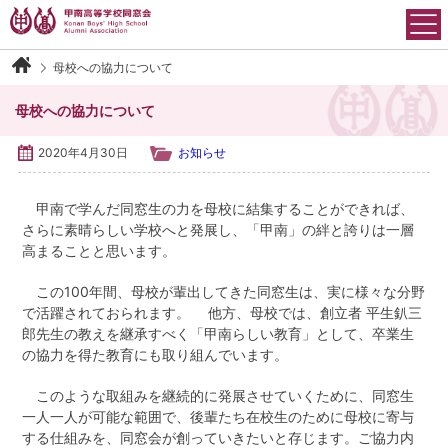
Skip
to
content
母校への協力について
甲南高等学校同窓会について
母校への協力について
会長御挨拶
2020年4月30日
お知らせ
沿革
甲南で学んだ同窓生の力を母校に結集することができれば、
さらに素晴らしい学校へと発展し、「甲南」の絆と誇りは一層
運営組織
高まることと思います。
会則
この100年間、母校が輩出してきた同窓生は、実に様々な分野
で活躍されておられます。 他方、母校では、創立者 平生釟三
郎先生の教えを継承すべく「甲南らしい教育」として、卒業生
アクセス
の協力を得た教育にも取り組んでいます。
イベント情報
このような取組みを継続的に発展させていくために、同窓生
一人一人が可能な範囲で、後輩たち在校生のために母校に寄与
する仕組みを、同窓会が創っていきたいと存じます。ご協力内
各学年・クラブ同窓会