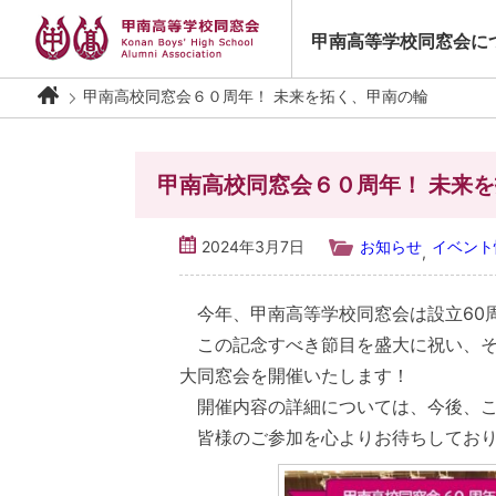
Skip
to
甲南高等学校同窓会に
content
甲南高校同窓会６０周年！ 未来を拓く、甲南の輪
甲南高校同窓会６０周年！ 未来
2024年3月7日
お知らせ
イベン
,
今年、甲南高等学校同窓会は設立60
この記念すべき節目を盛大に祝い、そ
大同窓会を開催いたします！
開催内容の詳細については、今後、こ
皆様のご参加を心よりお待ちしており