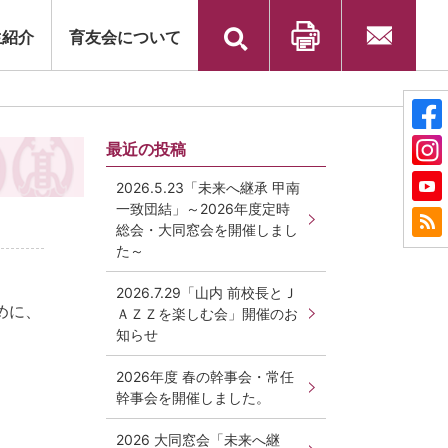
検
生紹介
育友会について
索:
印刷
お問い合
わせ
最近の投稿
2026.5.23「未来へ継承 甲南
一致団結」～2026年度定時
総会・大同窓会を開催しまし
た～
2026.7.29「山内 前校長とＪ
めに、
ＡＺＺを楽しむ会」開催のお
知らせ
2026年度 春の幹事会・常任
幹事会を開催しました。
2026 大同窓会「未来へ継