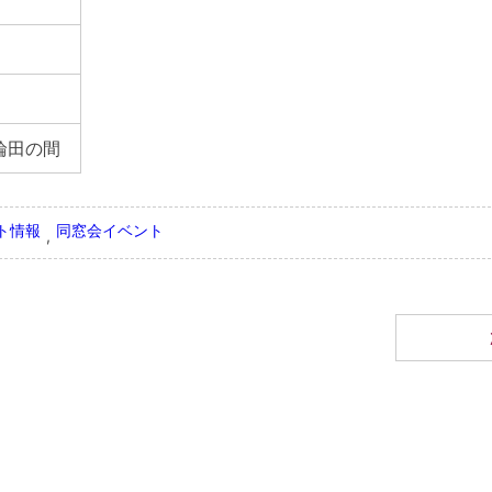
輪田の間
ント情報
同窓会イベント
,