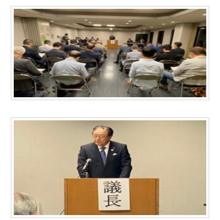
同窓生紹介
鳥井 信吾 氏・鳥居 学 氏
阪口 正二郎 氏・根津 茂 氏
育友会について
関連リンク
サイトマップ
お問い合わせ
甲南高等学校・中学校