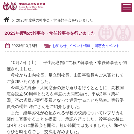
Skip
to
content
2023年度秋の幹事会・常任幹事会を行いました
甲南高等学校同窓会について
2023年度秋の幹事会・常任幹事会を行いました
会長御挨拶
2023年10月8日
お知らせ
イベント情報
同窓会イベント
,
,
沿革
10月7日（土）、平生記念館にて秋の幹事会・常任幹事会が開
催されました。
運営組織
母校から山内校長、足立副校長、山田事務長もご来賓として
ご参加いただきました。
会則
今年度の総会・大同窓会の振り返りを行うとともに、高校同
窓会設立60周年となる次年度の大同窓会は、平成3年（第41
回）卒の皆様が実行委員となって運営することを発表。実行委
アクセス
員長の櫻井 洋仁さんをご紹介しました。
また、経年劣化が心配される母校の校旗についてレプリカを
イベント情報
製作し寄贈することを提案し、承認を得ました。幹事会の後に
は4年ぶりに懇親会も開催。短い時間ではありましたが、和やか
なひと時を過ごし、交流を深めました。
各学年・クラブ同窓会