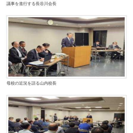
議事を進行する長谷川会長
学校法人甲南学園
甲南大学同窓会
甲南小学校・甲南幼稚園
検
索:
母校の近況を語る山内校長