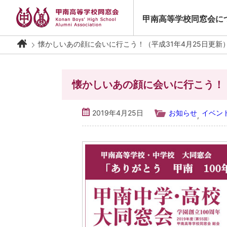
Skip
to
甲南高等学校同窓会に
content
懐かしいあの顔に会いに行こう！（平成31年4月25日更新
懐かしいあの顔に会いに行こう！（
2019年4月25日
お知らせ
イベン
,