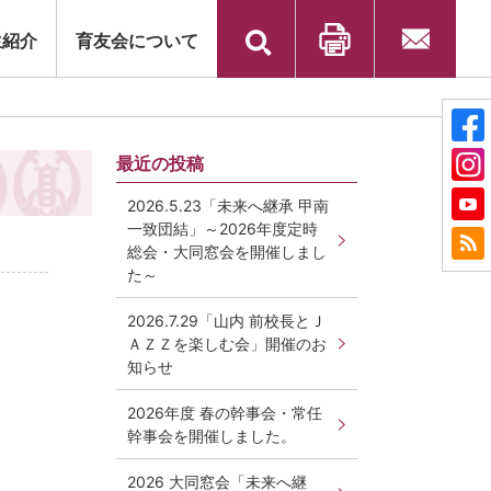
検
生紹介
育友会について
索:
印刷
お問い合
わせ
最近の投稿
2026.5.23「未来へ継承 甲南
一致団結」～2026年度定時
総会・大同窓会を開催しまし
た～
2026.7.29「山内 前校長とＪ
ＡＺＺを楽しむ会」開催のお
知らせ
2026年度 春の幹事会・常任
幹事会を開催しました。
2026 大同窓会「未来へ継